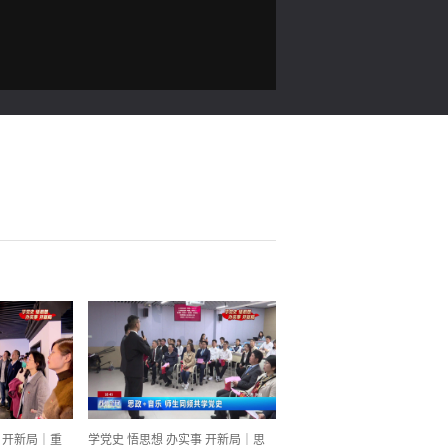
 开新局｜重
学党史 悟思想 办实事 开新局｜思