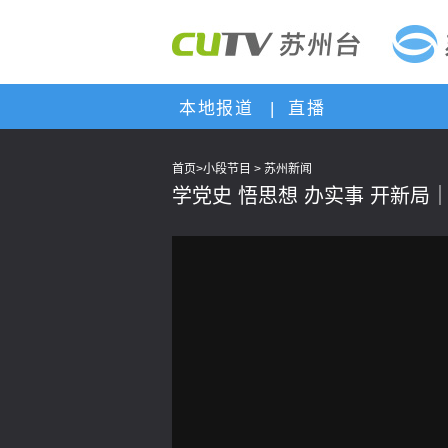
本地报道
|
直播
首页
>
小段节目
>
苏州新闻
学党史 悟思想 办实事 开新局
This
is
a
modal
window.