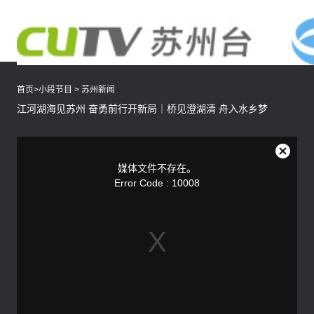
首页
>
小段节目
>
苏州新闻
江河湖海见苏州 奋勇前行开新局｜桥见澄湖清 舟入水乡梦
This
is
a
关
modal
媒体文件不存在。
window.
闭
Error Code : 10008
弹
窗