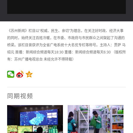
《苏州新闻》栏目以“权威、民生、亲切”为理念，在关注好时政、经济大事
的同时，始终关注百姓冷暖，在市委、市政府与市民群众之间架起了沟通的
桥梁。该栏目曾获评为全省广电系统十大名优专栏等称号。主持人：贾萨 马
绍元 首播：新闻综合频道每天18:30 重播：新闻综合频道每天6:30 （版权所
有：苏州广播电视总台 未经允许不得转载）
同期视频