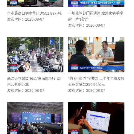
全市最高日供水量已达551.89万吨
市场监管部门送清凉 给外卖骑手撑
发布时间：2026-08-07
起一片“绿荫”
发布时间：2026-08-07
高温天气暂缓 台风“白海豚”预计周
“购 租 修 养”全覆盖 上半年全市发放
末起影响苏城
公积金贷款256.99亿元
发布时间：2026-08-07
发布时间：2026-08-07