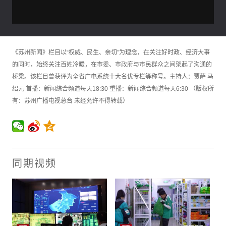
《苏州新闻》栏目以“权威、民生、亲切”为理念，在关注好时政、经济大事
的同时，始终关注百姓冷暖，在市委、市政府与市民群众之间架起了沟通的
桥梁。该栏目曾获评为全省广电系统十大名优专栏等称号。主持人：贾萨 马
绍元 首播：新闻综合频道每天18:30 重播：新闻综合频道每天6:30 （版权所
有：苏州广播电视总台 未经允许不得转载）
同期视频