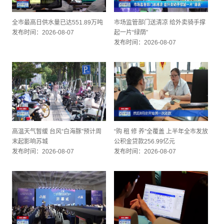
全市最高日供水量已达551.89万吨
市场监管部门送清凉 给外卖骑手撑
发布时间：2026-08-07
起一片“绿荫”
发布时间：2026-08-07
高温天气暂缓 台风“白海豚”预计周
“购 租 修 养”全覆盖 上半年全市发放
末起影响苏城
公积金贷款256.99亿元
发布时间：2026-08-07
发布时间：2026-08-07