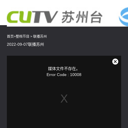
首页
>
整档节目
>
联播苏州
2022-09-07联播苏州
This
is
a
关
modal
媒体文件不存在。
window.
闭
Error Code : 10008
弹
窗