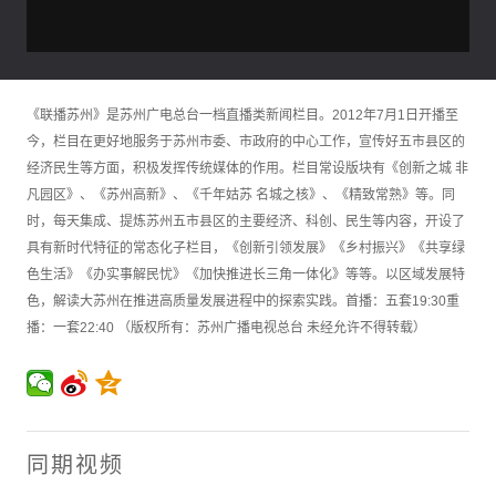
《联播苏州》是苏州广电总台一档直播类新闻栏目。2012年7月1日开播至
今，栏目在更好地服务于苏州市委、市政府的中心工作，宣传好五市县区的
经济民生等方面，积极发挥传统媒体的作用。栏目常设版块有《创新之城 非
凡园区》、《苏州高新》、《千年姑苏 名城之核》、《精致常熟》等。同
时，每天集成、提炼苏州五市县区的主要经济、科创、民生等内容，开设了
具有新时代特征的常态化子栏目，《创新引领发展》《乡村振兴》《共享绿
色生活》《办实事解民忧》《加快推进长三角一体化》等等。以区域发展特
色，解读大苏州在推进高质量发展进程中的探索实践。首播：五套19:30重
播：一套22:40 （版权所有：苏州广播电视总台 未经允许不得转载）
同期视频