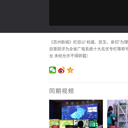
《苏州新闻》栏目以“权威、民生、亲切”为
目曾获评为全省广电系统十大名优专栏等称号。
台 未经允许不得转载）
同期视频