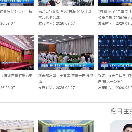
送清凉 给外卖骑手撑
高温天气暂缓 台风“白海豚”预计周
“购 租 修 养”全覆盖
末起影响苏城
公积金贷款256.99亿
6-08-07
发布时间：2026-08-07
发布时间：2026-08-
力 苏州慈善汇爱心惠
我市部署第二十五届“慈善一日捐”活
锚定“AI+电子信息”
动
产“最后一公里”
6-08-07
发布时间：2026-08-07
发布时间：2026-08-
栏目主