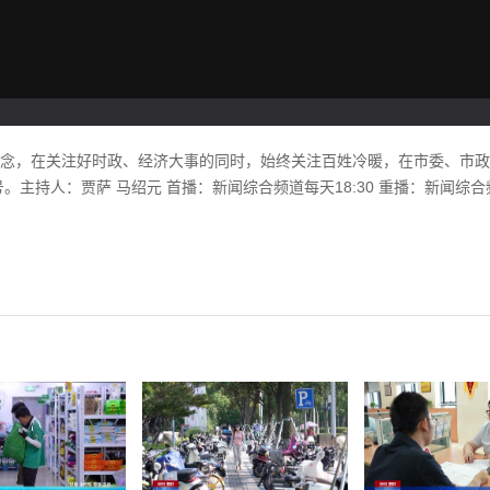
理念，在关注好时政、经济大事的同时，始终关注百姓冷暖，在市委、市
主持人：贾萨 马绍元 首播：新闻综合频道每天18:30 重播：新闻综合频