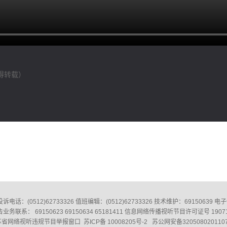
得转载）
0512)62733326‬ 值班编辑：(0512)62733326‬ 技术维护：69150639 电子信箱
业务联系： 69150623 69150634 65181411 信息网络传播视听节目许可证号 1907
苏省网络视听违规节目举报窗口
苏ICP备 10008205号-2
苏公网安备320508020110