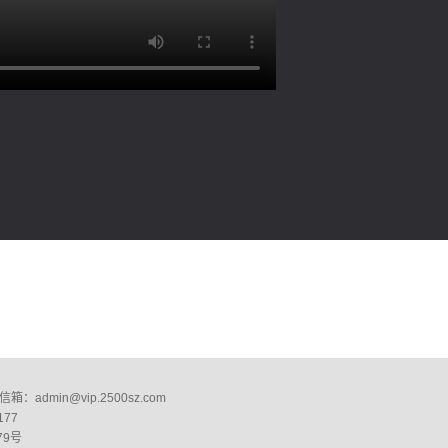
：admin@vip.2500sz.com
177
79号