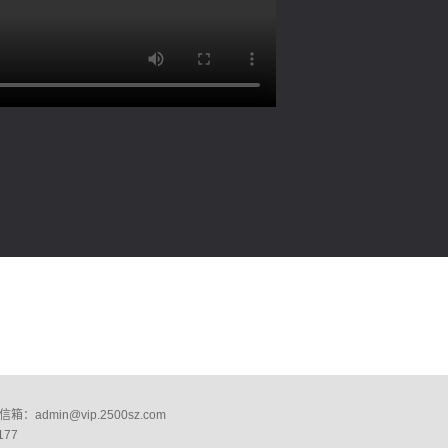
：admin@vip.2500sz.com
177