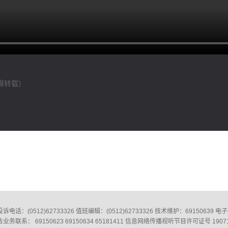
得转载）
0512)62733326‬ 值班编辑：(0512)62733326‬ 技术维护：69150639 电子信箱
业务联系： 69150623 69150634 65181411 信息网络传播视听节目许可证号 1907