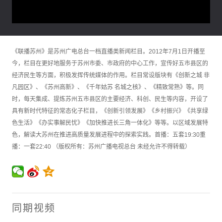
《联播苏州》是苏州广电总台一档直播类新闻栏目。2012年7月1日开播至
今，栏目在更好地服务于苏州市委、市政府的中心工作，宣传好五市县区的
经济民生等方面，积极发挥传统媒体的作用。栏目常设版块有《创新之城 非
凡园区》、《苏州高新》、《千年姑苏 名城之核》、《精致常熟》等。同
时，每天集成、提炼苏州五市县区的主要经济、科创、民生等内容，开设了
具有新时代特征的常态化子栏目，《创新引领发展》《乡村振兴》《共享绿
色生活》《办实事解民忧》《加快推进长三角一体化》等等。以区域发展特
色，解读大苏州在推进高质量发展进程中的探索实践。首播：五套19:30重
播：一套22:40 （版权所有：苏州广播电视总台 未经允许不得转载）
同期视频