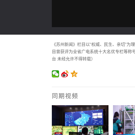
《苏州新闻》栏目以“权威、民生、亲切”为
目曾获评为全省广电系统十大名优专栏等称号。
台 未经允许不得转载）
同期视频