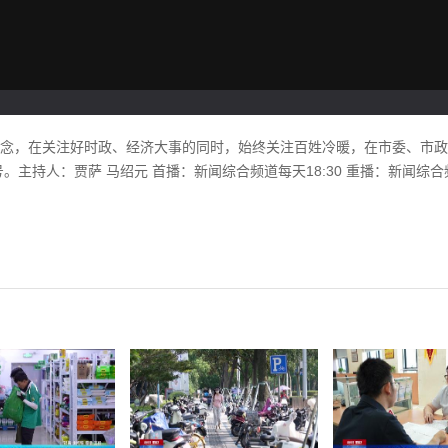
理念，在关注好时政、经济大事的同时，始终关注百姓冷暖，在市委、市
主持人：贾萨 马绍元 首播：新闻综合频道每天18:30 重播：新闻综合频