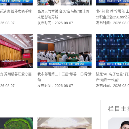
送清凉 给外卖骑手撑
高温天气暂缓 台风“白海豚”预计周
“购 租 修 养”全覆盖
末起影响苏城
公积金贷款256.99亿
6-08-07
发布时间：2026-08-07
发布时间：2026-08-
力 苏州慈善汇爱心惠
我市部署第二十五届“慈善一日捐”活
锚定“AI+电子信息”
动
产“最后一公里”
6-08-07
发布时间：2026-08-07
发布时间：2026-08-
栏目主