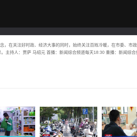
理念，在关注好时政、经济大事的同时，始终关注百姓冷暖，在市委、市
主持人：贾萨 马绍元 首播：新闻综合频道每天18:30 重播：新闻综合频