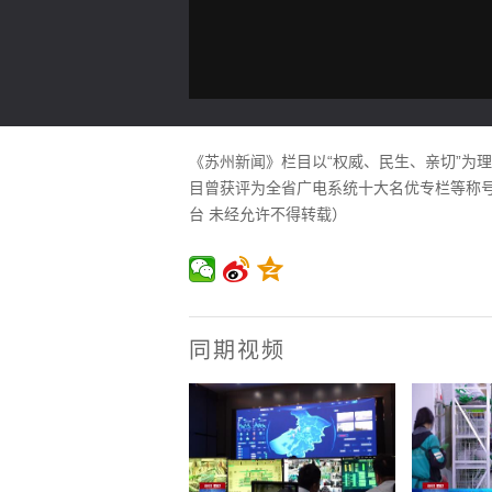
《苏州新闻》栏目以“权威、民生、亲切”为
目曾获评为全省广电系统十大名优专栏等称号。
台 未经允许不得转载）
同期视频