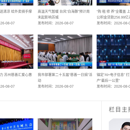
送清凉 给外卖骑手撑
高温天气暂缓 台风“白海豚”预计周
“购 租 修 养”全覆盖
末起影响苏城
公积金贷款256.99亿
6-08-07
发布时间：2026-08-07
发布时间：2026-08-
力 苏州慈善汇爱心惠
我市部署第二十五届“慈善一日捐”活
锚定“AI+电子信息”
动
产“最后一公里”
6-08-07
发布时间：2026-08-07
发布时间：2026-08-
栏目主