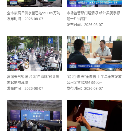
全市最高日供水量已达551.89万吨
市场监管部门送清凉 给外卖骑手撑
发布时间：2026-08-07
起一片“绿荫”
发布时间：2026-08-07
高温天气暂缓 台风“白海豚”预计周
“购 租 修 养”全覆盖 上半年全市发放
末起影响苏城
公积金贷款256.99亿元
发布时间：2026-08-07
发布时间：2026-08-07