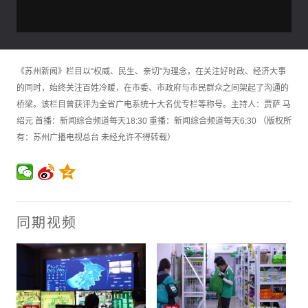
《苏州新闻》栏目以“权威、民生、亲切”为理念，在关注好时政、经济大事
的同时，始终关注百姓冷暖，在市委、市政府与市民群众之间架起了沟通的
桥梁。该栏目曾获评为全省广电系统十大名优专栏等称号。主持人：贾萨 马
绍元 首播：新闻综合频道每天18:30 重播：新闻综合频道每天6:30 （版权所
有：苏州广播电视总台 未经允许不得转载）
同期视频