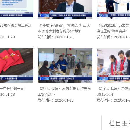
36项区级实事工程连
（“外眼”看“高新”）“小瓶盖”开启大
（我的2019）万爱
市场 意大利老总的苏州情缘
治理里的“热血尖兵”
0-01-28
发布时间：2020-01-28
发布时间：2020-01-
 十年分红翻一番
（新春走基层）反向探亲 让留守员
（新春走基层）包饺子
0-01-23
工安心过节
融融过大年
发布时间：2020-01-23
发布时间：2020-01-
栏目主