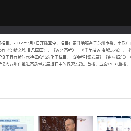
栏目。2012年7月1日开播至今，栏目在更好地服务于苏州市委、市政
有《创新之城 非凡园区》、《苏州高新》、《千年姑苏 名城之核》、
开设了具有新时代特征的常态化子栏目，《创新引领发展》《乡村振兴》
大苏州在推进高质量发展进程中的探索实践。首播：五套19:30重播：一