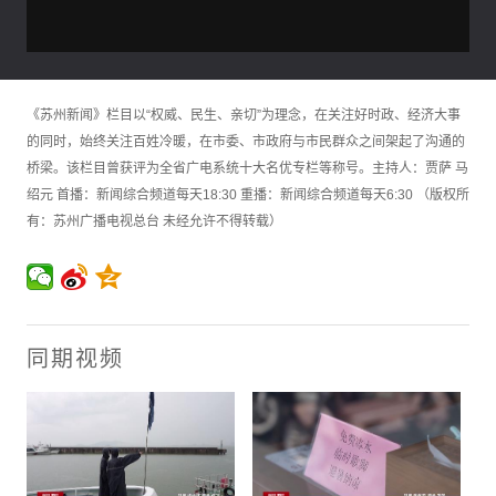
《苏州新闻》栏目以“权威、民生、亲切”为理念，在关注好时政、经济大事
的同时，始终关注百姓冷暖，在市委、市政府与市民群众之间架起了沟通的
桥梁。该栏目曾获评为全省广电系统十大名优专栏等称号。主持人：贾萨 马
绍元 首播：新闻综合频道每天18:30 重播：新闻综合频道每天6:30 （版权所
有：苏州广播电视总台 未经允许不得转载）
同期视频