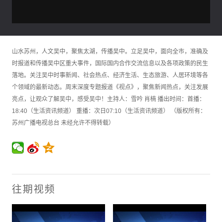
山水苏州，人文吴中，聚焦太湖，传播吴中。立足吴中，面向全市，准确及
时报道和传播吴中区重大事件，国际国内合作交流信息以及各项政策的民生
落地。关注吴中时事新闻、社会热点、经济生活、生态旅游、人居环境等各
个领域的最新动态。周末深度专题报道《视点》，聚焦新闻热点，关注发展
亮点，让观众了解吴中，感受吴中！主持人：雪吟 肖楠 播出时间：首播：
18:40（生活资讯频道） 重播：次日07:10（生活资讯频道） （版权所有：
苏州广播电视总台 未经允许不得转载）
往期视频