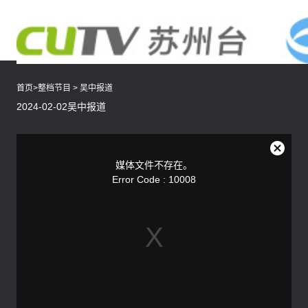
首页
>
整档节目
>
吴中报道
2024-02-02吴中报道
This
is
a
关
modal
媒体文件不存在。
window.
闭
Error Code : 10008
弹
窗