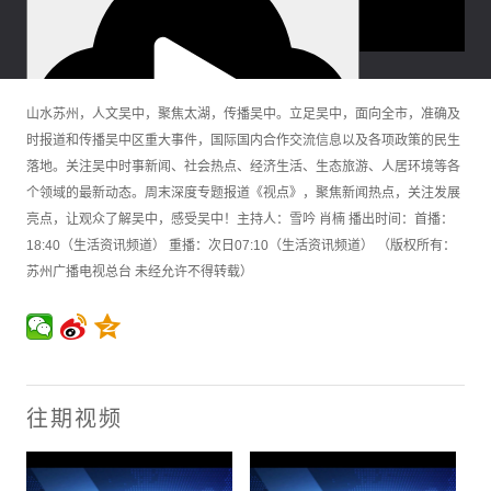
山水苏州，人文吴中，聚焦太湖，传播吴中。立足吴中，面向全市，准确及
时报道和传播吴中区重大事件，国际国内合作交流信息以及各项政策的民生
落地。关注吴中时事新闻、社会热点、经济生活、生态旅游、人居环境等各
个领域的最新动态。周末深度专题报道《视点》，聚焦新闻热点，关注发展
播放
亮点，让观众了解吴中，感受吴中！主持人：雪吟 肖楠 播出时间：首播：
静音
18:40（生活资讯频道） 重播：次日07:10（生活资讯频道） （版权所有：
0:00
苏州广播电视总台 未经允许不得转载）
/
0:00
加载完毕
: 0%
进度
: 0%
媒体流类型
直播
0:00
往期视频
播放速度
2x
1.5x