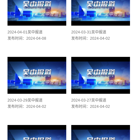
1.25x
1x
, 选择
0.5x
1x
节目段落
2024-04-01吴中报道
2024-03-31吴中报道
节目段落
发布时间：2024-04-08
发布时间：2024-04-02
描述
关闭描述
, 选择
字幕
undefined settings
, opens undefined settings dialog
captions and subtitles off
, 选择
音轨
全屏
This is a modal window.
媒体文件不存在。
2024-03-29吴中报道
2024-03-27吴中报道
Error Code : 10008
发布时间：2024-04-02
发布时间：2024-04-02
Error Type : SERVER_ERR
关闭弹窗
开始对话视窗。离开会取消及关闭视窗
文字
Color
Transparency