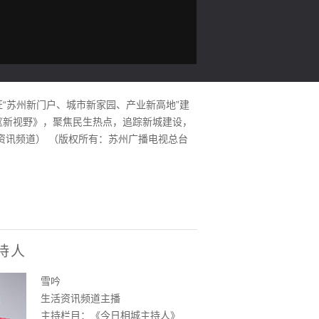
“苏州新门户、城市新家园、产业新高地”建
《新视野》，聚焦民生热点，追踪新城建设，
生活资讯频道） （版权所有：苏州广播电视总台
持人
雪吟
生活资讯频道主播
主持栏目：《今日相城主持人》