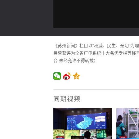
《苏州新闻》栏目以“权威、民生、亲切”为
目曾获评为全省广电系统十大名优专栏等称号。
台 未经允许不得转载）
同期视频