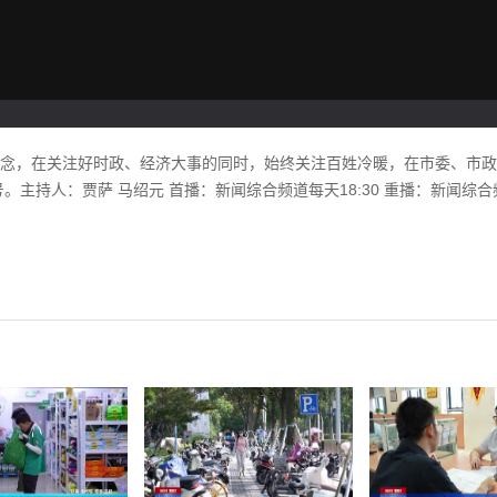
理念，在关注好时政、经济大事的同时，始终关注百姓冷暖，在市委、市
主持人：贾萨 马绍元 首播：新闻综合频道每天18:30 重播：新闻综合频