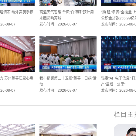
送清凉 给外卖骑手撑
高温天气暂缓 台风“白海豚”预计周
“购 租 修 养”全覆盖
末起影响苏城
公积金贷款256.99亿
6-08-07
发布时间：2026-08-07
发布时间：2026-08-
力 苏州慈善汇爱心惠
我市部署第二十五届“慈善一日捐”活
锚定“AI+电子信息”
动
产“最后一公里”
6-08-07
发布时间：2026-08-07
发布时间：2026-08-
栏目主