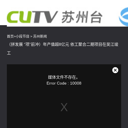
首页
>
小段节目
>
苏州新闻
（拼发展 “项”前冲）年产值超8亿元 依工聚合二期项目在吴江竣
工
This
is
a
关
modal
媒体文件不存在。
window.
闭
Error Code : 10008
弹
窗