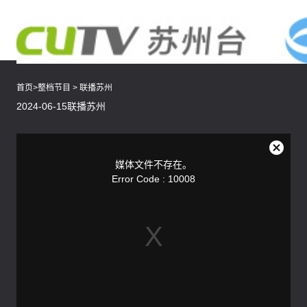
首页
>
整档节目
>
联播苏州
2024-06-15联播苏州
This
is
a
关
modal
媒体文件不存在。
window.
闭
Error Code : 10008
弹
窗