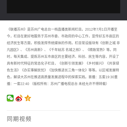
《联播苏州》是苏州广电总台一档直播类新闻栏目。2012年7月1日开播至
今，栏目在更好地服务于苏州市委、市政府的中心工作，宣传好五市县区的
经济民生等方面，积极发挥传统媒体的作用。栏目常设版块有《创新之城 非
凡园区》、《苏州高新》、《千年姑苏 名城之核》、《精致常熟》等。同
时，每天集成、提炼苏州五市县区的主要经济、科创、民生等内容，开设了
具有新时代特征的常态化子栏目，《创新引领发展》《乡村振兴》《共享绿
色生活》《办实事解民忧》《加快推进长三角一体化》等等。以区域发展特
色，解读大苏州在推进高质量发展进程中的探索实践。首播：五套19:30重
播：一套22:40 （版权所有：苏州广播电视总台 未经允许不得转载）
同期视频