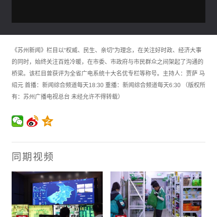
《苏州新闻》栏目以“权威、民生、亲切”为理念，在关注好时政、经济大事
的同时，始终关注百姓冷暖，在市委、市政府与市民群众之间架起了沟通的
桥梁。该栏目曾获评为全省广电系统十大名优专栏等称号。主持人：贾萨 马
绍元 首播：新闻综合频道每天18:30 重播：新闻综合频道每天6:30 （版权所
有：苏州广播电视总台 未经允许不得转载）
同期视频