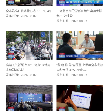
全市最高日供水量已达551.89万吨
市场监管部门送清凉 给外卖骑手撑
发布时间：2026-08-07
起一片“绿荫”
发布时间：2026-08-07
高温天气暂缓 台风“白海豚”预计周
“购 租 修 养”全覆盖 上半年全市发放
末起影响苏城
公积金贷款256.99亿元
发布时间：2026-08-07
发布时间：2026-08-07