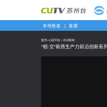
本地报道
|
直播
首页
>
小段节目
>
苏州新闻
“相·交”新质生产力前沿创新系
This
is
a
modal
window.