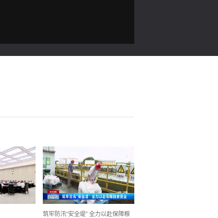
筑牢防汛“安全堤” 全力以赴保障粮