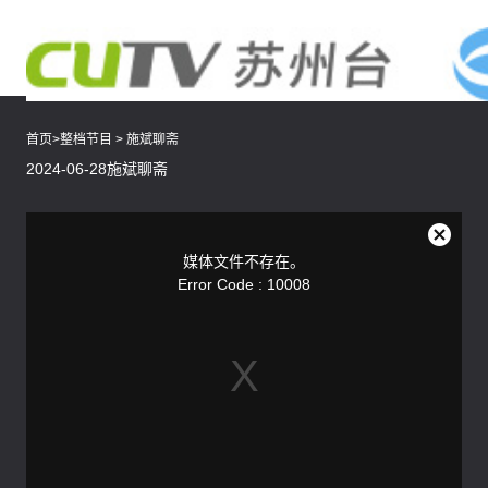
首页
>
整档节目
>
施斌聊斋
2024-06-28施斌聊斋
This
is
a
关
modal
媒体文件不存在。
window.
闭
Error Code : 10008
弹
窗