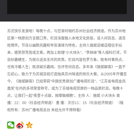
苏式快乐发源地！每晚十点，与您准时相约苏州社会经济频道。作为苏州地
区第一档原创方言脱口秀，栏目深度融入本地文化民俗，说人间百态、道百
姓情怀。节目以幽默风趣和夸张演绎为特色，主持人施斌说噱逗唱信手拈
来，嬉笑怒骂皆成文章。再加上助理“小大块头”、“李妹妹”等人插科打诨，节
目妙趣横生，为观众送去无尽的欢笑。栏目内容包罗万象，既有时事热点，
也有冷暖人生；既讲娱乐趣闻，也评世间百态。多年来《施斌聊斋》一直不
忘初心，致力于为苏城百姓打造独具苏州味道的快乐大餐。从2005年开播至
今，《施斌聊斋》已经荣获“中国优秀原创广播电视栏目”、“江苏省电视金凤
凰奖”在内的多项荣誉称号，成为了苏城电视荧屏的一档品质栏目。每晚十
点，让我们一起“夜里十点敲，按摩脑细胞”。主持 人：施斌 小大块头 首
播：22：00（社会经济频道） 重 播：次日11：15（社会经济频道） （版
权所有：苏州广播电视总台 未经允许不得转载）