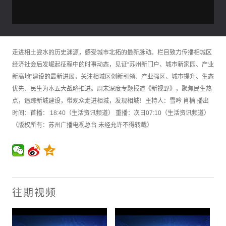
走进相土尝水的历史渊源，感受城市北拓的最新脉动。栏目致力传播相城区
经济社会后发崛起征程中的时事动态，见证“苏州新门户、城市新家园、产业
新高地”建设的最新进展，关注相城区创新引领、产业强区、城市提升、生态
优先、民生为本五大战略推进。周末深度专题报道《新视野》，聚焦民生热
点，追踪新城建设，带观众走进相城，发现相城！主持人：雪吟 肖楠 播出
时间：首播： 18:40（生活资讯频道） 重播：次日07:10（生活资讯频道）
（版权所有：苏州广播电视总台 未经允许不得转载）
往期视频