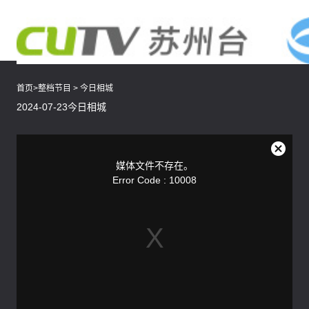
首页
>
整档节目
>
今日相城
2024-07-23今日相城
This
is
a
关
modal
媒体文件不存在。
window.
闭
Error Code : 10008
弹
窗