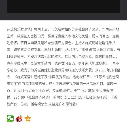
苏式快乐发源地！每晚十点，与您准时相约苏州社会经济频道。作为苏州地
区第一档原创方言脱口秀，栏目深度融入本地文化民俗，说人间百态、道百
姓情怀。节目以幽默风趣和夸张演绎为特色，主持人施斌说噱逗唱信手拈
来，嬉笑怒骂皆成文章。再加上助理“小大块头”、“李妹妹”等人插科打诨，节
目妙趣横生，为观众送去无尽的欢笑。栏目内容包罗万象，既有时事热点，
也有冷暖人生；既讲娱乐趣闻，也评世间百态。多年来《施斌聊斋》一直不
忘初心，致力于为苏城百姓打造独具苏州味道的快乐大餐。从2005年开播至
今，《施斌聊斋》已经荣获“中国优秀原创广播电视栏目”、“江苏省电视金凤
凰奖”在内的多项荣誉称号，成为了苏城电视荧屏的一档品质栏目。每晚十
点，让我们一起“夜里十点敲，按摩脑细胞”。主持 人：施斌 小大块头 首
播：22：00（社会经济频道） 重 播：次日11：15（社会经济频道） （版
权所有：苏州广播电视总台 未经允许不得转载）