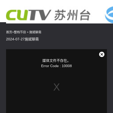
首页
>
整档节目
>
施斌聊斋
2024-07-27施斌聊斋
This
is
a
关
modal
媒体文件不存在。
window.
闭
Error Code : 10008
弹
窗