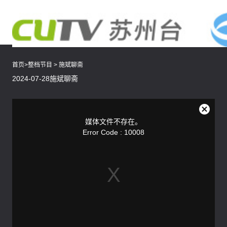
首页
>
整档节目
>
施斌聊斋
2024-07-28施斌聊斋
This
is
a
关
modal
媒体文件不存在。
window.
闭
Error Code : 10008
弹
窗