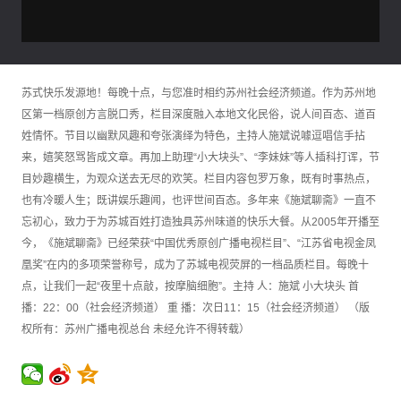
苏式快乐发源地！每晚十点，与您准时相约苏州社会经济频道。作为苏州地
区第一档原创方言脱口秀，栏目深度融入本地文化民俗，说人间百态、道百
姓情怀。节目以幽默风趣和夸张演绎为特色，主持人施斌说噱逗唱信手拈
来，嬉笑怒骂皆成文章。再加上助理“小大块头”、“李妹妹”等人插科打诨，节
目妙趣横生，为观众送去无尽的欢笑。栏目内容包罗万象，既有时事热点，
也有冷暖人生；既讲娱乐趣闻，也评世间百态。多年来《施斌聊斋》一直不
忘初心，致力于为苏城百姓打造独具苏州味道的快乐大餐。从2005年开播至
今，《施斌聊斋》已经荣获“中国优秀原创广播电视栏目”、“江苏省电视金凤
凰奖”在内的多项荣誉称号，成为了苏城电视荧屏的一档品质栏目。每晚十
点，让我们一起“夜里十点敲，按摩脑细胞”。主持 人：施斌 小大块头 首
播：22：00（社会经济频道） 重 播：次日11：15（社会经济频道） （版
权所有：苏州广播电视总台 未经允许不得转载）