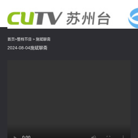
首页
>
整档节目
>
施斌聊斋
2024-08-04施斌聊斋