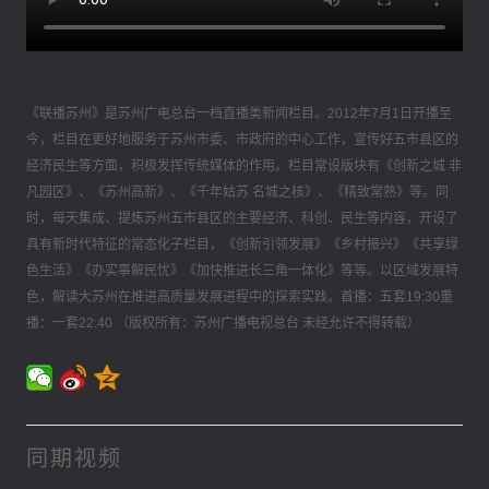
《联播苏州》是苏州广电总台一档直播类新闻栏目。2012年7月1日开播至
今，栏目在更好地服务于苏州市委、市政府的中心工作，宣传好五市县区的
经济民生等方面，积极发挥传统媒体的作用。栏目常设版块有《创新之城 非
凡园区》、《苏州高新》、《千年姑苏 名城之核》、《精致常熟》等。同
时，每天集成、提炼苏州五市县区的主要经济、科创、民生等内容，开设了
具有新时代特征的常态化子栏目，《创新引领发展》《乡村振兴》《共享绿
色生活》《办实事解民忧》《加快推进长三角一体化》等等。以区域发展特
色，解读大苏州在推进高质量发展进程中的探索实践。首播：五套19:30重
播：一套22:40 （版权所有：苏州广播电视总台 未经允许不得转载）
同期视频