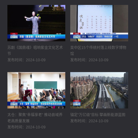
苏剧《国鼎魂》唱响紫金文化艺术
吴中区15个传统村落上线数字博物
节
馆
发布时间：2024-10-09
发布时间：2024-10-09
太仓：聚焦“幸福享老” 推动县域养
锚定“万亿级”目标 擘画新能源蓝图
老高质量发展
发布时间：2024-10-09
发布时间：2024-10-09