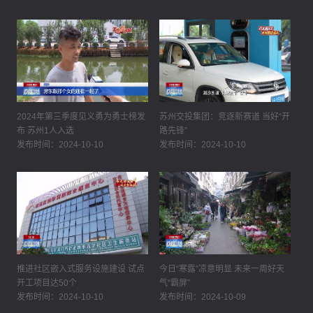
2024年第三季度见义勇为勇士榜发
苏州交投集团：竞逐新赛道 当好“开
布 苏州1人入选
路先锋”
发布时间：2024-10-10
发布时间：2024-10-10
推进社区嵌入式服务设施建设 试点
今日“寒露”凉意明显 未来一周好天
开工项目达50个
气“霸屏”
发布时间：2024-10-10
发布时间：2024-10-09