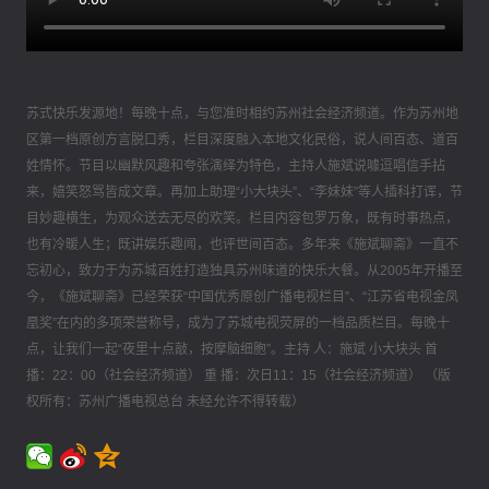
苏式快乐发源地！每晚十点，与您准时相约苏州社会经济频道。作为苏州地
区第一档原创方言脱口秀，栏目深度融入本地文化民俗，说人间百态、道百
姓情怀。节目以幽默风趣和夸张演绎为特色，主持人施斌说噱逗唱信手拈
来，嬉笑怒骂皆成文章。再加上助理“小大块头”、“李妹妹”等人插科打诨，节
目妙趣横生，为观众送去无尽的欢笑。栏目内容包罗万象，既有时事热点，
也有冷暖人生；既讲娱乐趣闻，也评世间百态。多年来《施斌聊斋》一直不
忘初心，致力于为苏城百姓打造独具苏州味道的快乐大餐。从2005年开播至
今，《施斌聊斋》已经荣获“中国优秀原创广播电视栏目”、“江苏省电视金凤
凰奖”在内的多项荣誉称号，成为了苏城电视荧屏的一档品质栏目。每晚十
点，让我们一起“夜里十点敲，按摩脑细胞”。主持 人：施斌 小大块头 首
播：22：00（社会经济频道） 重 播：次日11：15（社会经济频道） （版
权所有：苏州广播电视总台 未经允许不得转载）