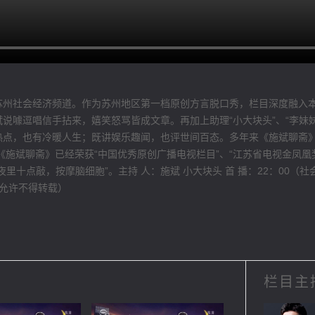
苏州社会经济频道。作为苏州地区第一档原创方言脱口秀，栏目深度融入
说噱逗唱信手拈来，嬉笑怒骂皆成文章。再加上助理“小大块头”、“李妹
热点，也有冷暖人生；既讲娱乐趣闻，也评世间百态。多年来《施斌聊斋
，《施斌聊斋》已经荣获“中国优秀原创广播电视栏目”、“江苏省电视金凤
十点敲，按摩脑细胞”。主持 人：施斌 小大块头 首 播：22：00（社会
经允许不得转载）
栏目主