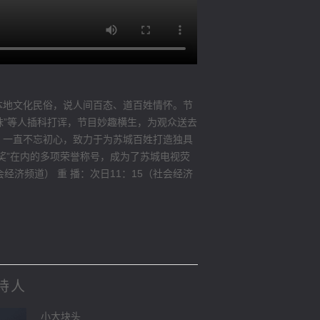
本地文化民俗，说人间百态、道百姓情怀。节
妹”等人插科打诨，节目妙趣横生，为观众送去
》一直不忘初心，致力于为苏城百姓打造独具
凰奖”在内的多项荣誉称号，成为了苏城电视荧
经济频道） 重 播：次日11：15（社会经济
持人
小大块头