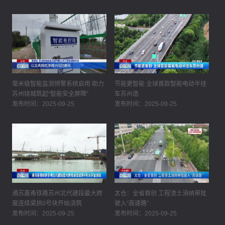
毫米级智能监测预警系统启用 助力
节能更智能 全球首款智能电动半挂
苏州绕城筑起“智能安全屏障”
车苏州造
发布时间：2025-09-25
发布时间：2025-09-25
通苏嘉甬铁路苏州北代建段最大跨
太仓：全省首创 工程渣土消纳审批
度连续梁拱0号块开始浇筑
驶入“高速路”
发布时间：2025-09-25
发布时间：2025-09-25