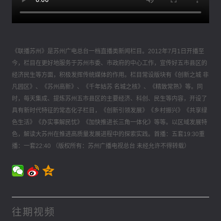
《联播苏州》是苏州广电总台一档直播类新闻栏目。2012年7月1日开播至
今，栏目在更好地服务于苏州市委、市政府的中心工作，宣传好五市县区的
经济民生等方面，积极发挥传统媒体的作用。栏目常设版块有《创新之城 非
凡园区》、《苏州高新》、《千年姑苏 名城之核》、《精致常熟》等。同
时，每天集成、提炼苏州五市县区的主要经济、科创、民生等内容，开设了
具有新时代特征的常态化子栏目，《创新引领发展》《乡村振兴》《共享绿
色生活》《办实事解民忧》《加快推进长三角一体化》等等。以区域发展特
色，解读大苏州在推进高质量发展进程中的探索实践。首播：五套19:30重
播：一套22:40 （版权所有：苏州广播电视总台 未经允许不得转载）
往期视频