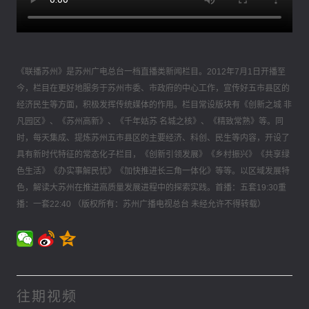
《联播苏州》是苏州广电总台一档直播类新闻栏目。2012年7月1日开播至
今，栏目在更好地服务于苏州市委、市政府的中心工作，宣传好五市县区的
经济民生等方面，积极发挥传统媒体的作用。栏目常设版块有《创新之城 非
凡园区》、《苏州高新》、《千年姑苏 名城之核》、《精致常熟》等。同
时，每天集成、提炼苏州五市县区的主要经济、科创、民生等内容，开设了
具有新时代特征的常态化子栏目，《创新引领发展》《乡村振兴》《共享绿
色生活》《办实事解民忧》《加快推进长三角一体化》等等。以区域发展特
色，解读大苏州在推进高质量发展进程中的探索实践。首播：五套19:30重
播：一套22:40 （版权所有：苏州广播电视总台 未经允许不得转载）
往期视频