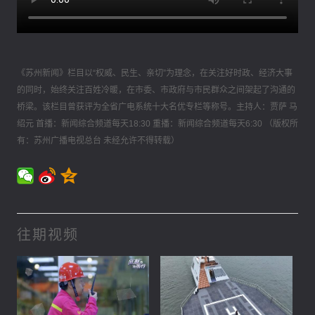
《苏州新闻》栏目以“权威、民生、亲切”为理念，在关注好时政、经济大事
的同时，始终关注百姓冷暖，在市委、市政府与市民群众之间架起了沟通的
桥梁。该栏目曾获评为全省广电系统十大名优专栏等称号。主持人：贾萨 马
绍元 首播：新闻综合频道每天18:30 重播：新闻综合频道每天6:30 （版权所
有：苏州广播电视总台 未经允许不得转载）
往期视频