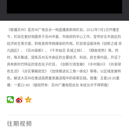
《联播苏州》是苏州广电总台一档直播类新闻栏目。2012年7月1日开播至
今，栏目在更好地服务于苏州市委、市政府的中心工作，宣传好五市县区的
经济民生等方面，积极发挥传统媒体的作用。栏目常设版块有《创新之城 非
凡园区》、《苏州高新》、《千年姑苏 名城之核》、《精致常熟》等。同
时，每天集成、提炼苏州五市县区的主要经济、科创、民生等内容，开设了
具有新时代特征的常态化子栏目，《创新引领发展》《乡村振兴》《共享绿
色生活》《办实事解民忧》《加快推进长三角一体化》等等。以区域发展特
色，解读大苏州在推进高质量发展进程中的探索实践。首播：五套19:30重
播：一套22:40 （版权所有：苏州广播电视总台 未经允许不得转载）
往期视频