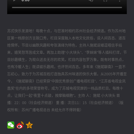
苏式快乐发源地！每晚十点，与您准时相约苏州社会经济频道。作为苏州地
区第一档原创方言脱口秀，栏目深度融入本地文化民俗，说人间百态、道百
姓情怀。节目以幽默风趣和夸张演绎为特色，主持人施斌说噱逗唱信手拈
来，嬉笑怒骂皆成文章。再加上助理“小大块头”、“李妹妹”等人插科打诨，节
目妙趣横生，为观众送去无尽的欢笑。栏目内容包罗万象，既有时事热点，
也有冷暖人生；既讲娱乐趣闻，也评世间百态。多年来《施斌聊斋》一直不
忘初心，致力于为苏城百姓打造独具苏州味道的快乐大餐。从2005年开播至
今，《施斌聊斋》已经荣获“中国优秀原创广播电视栏目”、“江苏省电视金凤
凰奖”在内的多项荣誉称号，成为了苏城电视荧屏的一档品质栏目。每晚十
点，让我们一起“夜里十点敲，按摩脑细胞”。主持 人：施斌 小大块头 首
播：22：00（社会经济频道） 重 播：次日11：15（社会经济频道） （版
权所有：苏州广播电视总台 未经允许不得转载）