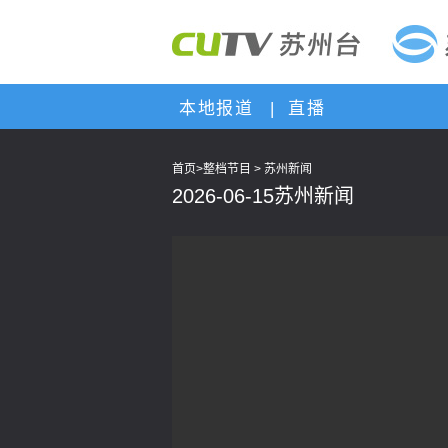
本地报道
|
直播
首页
>
整档节目
>
苏州新闻
2026-06-15苏州新闻