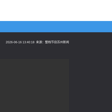
2026-06-16 13:40:18
来源：
整档节目苏州新闻