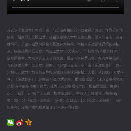
苏式快乐发源地！每晚十点，与您准时相约苏州社会经济频道。作为苏州地
区第一档原创方言脱口秀，栏目深度融入本地文化民俗，说人间百态、道百
姓情怀。节目以幽默风趣和夸张演绎为特色，主持人施斌说噱逗唱信手拈
来，嬉笑怒骂皆成文章。再加上助理“小大块头”、“李妹妹”等人插科打诨，节
目妙趣横生，为观众送去无尽的欢笑。栏目内容包罗万象，既有时事热点，
也有冷暖人生；既讲娱乐趣闻，也评世间百态。多年来《施斌聊斋》一直不
忘初心，致力于为苏城百姓打造独具苏州味道的快乐大餐。从2005年开播至
今，《施斌聊斋》已经荣获“中国优秀原创广播电视栏目”、“江苏省电视金凤
凰奖”在内的多项荣誉称号，成为了苏城电视荧屏的一档品质栏目。每晚十
点，让我们一起“夜里十点敲，按摩脑细胞”。主持 人：施斌 小大块头 首
播：22：00（社会经济频道） 重 播：次日11：15（社会经济频道） （版
权所有：苏州广播电视总台 未经允许不得转载）