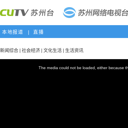
本地报道
|
直播
新闻综合
|
社会经济
|
文化生活
|
生活资讯
This
is
a
The media could not be loaded, either because th
modal
window.