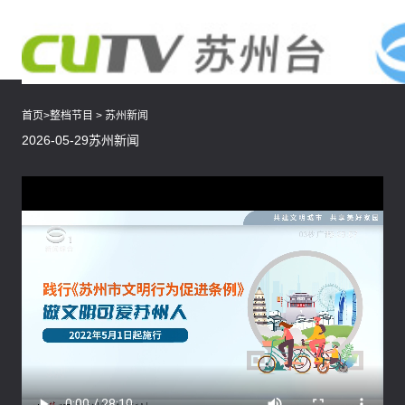
首页
>
整档节目
>
苏州新闻
2026-05-29苏州新闻