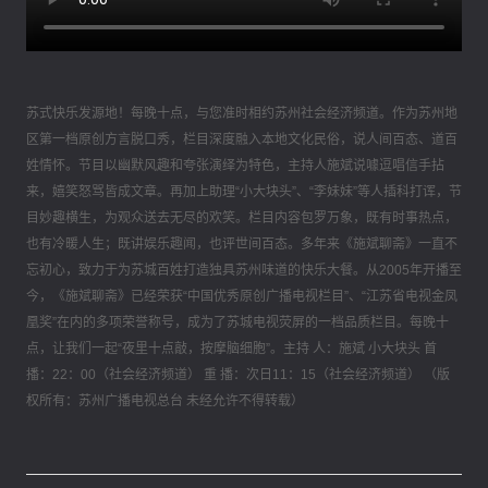
苏式快乐发源地！每晚十点，与您准时相约苏州社会经济频道。作为苏州地
区第一档原创方言脱口秀，栏目深度融入本地文化民俗，说人间百态、道百
姓情怀。节目以幽默风趣和夸张演绎为特色，主持人施斌说噱逗唱信手拈
来，嬉笑怒骂皆成文章。再加上助理“小大块头”、“李妹妹”等人插科打诨，节
目妙趣横生，为观众送去无尽的欢笑。栏目内容包罗万象，既有时事热点，
也有冷暖人生；既讲娱乐趣闻，也评世间百态。多年来《施斌聊斋》一直不
忘初心，致力于为苏城百姓打造独具苏州味道的快乐大餐。从2005年开播至
今，《施斌聊斋》已经荣获“中国优秀原创广播电视栏目”、“江苏省电视金凤
凰奖”在内的多项荣誉称号，成为了苏城电视荧屏的一档品质栏目。每晚十
点，让我们一起“夜里十点敲，按摩脑细胞”。主持 人：施斌 小大块头 首
播：22：00（社会经济频道） 重 播：次日11：15（社会经济频道） （版
权所有：苏州广播电视总台 未经允许不得转载）