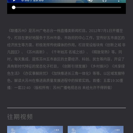
《联播苏州》是苏州广电总台一档直播类新闻栏目。2012年7月1日开播至
今，栏目在更好地服务于苏州市委、市政府的中心工作，宣传好五市县区的
经济民生等方面，积极发挥传统媒体的作用。栏目常设版块有《创新之城 非
凡园区》、《苏州高新》、《千年姑苏 名城之核》、《精致常熟》等。同
时，每天集成、提炼苏州五市县区的主要经济、科创、民生等内容，开设了
具有新时代特征的常态化子栏目，《创新引领发展》《乡村振兴》《共享绿
色生活》《办实事解民忧》《加快推进长三角一体化》等等。以区域发展特
色，解读大苏州在推进高质量发展进程中的探索实践。首播：五套19:30重
播：一套22:40 （版权所有：苏州广播电视总台 未经允许不得转载）
往期视频