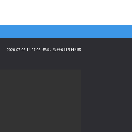
2026-07-06 14:27:05
来源：
整档节目今日相城