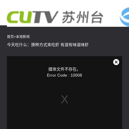
首页
>
本地新闻
今天吃什么：换种方式来吃虾 有滋有味滋味虾
This
is
a
关
modal
媒体文件不存在。
window.
闭
Error Code : 10008
弹
窗