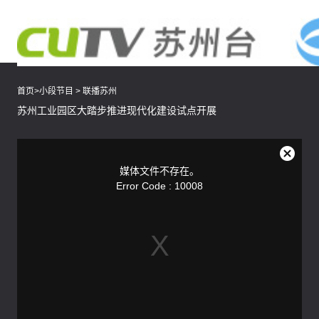
首页
>
小段节目
>
联播苏州
苏州工业园区大踏步推进现代化建设试点开展
This
is
a
关
modal
媒体文件不存在。
window.
闭
Error Code : 10008
弹
窗