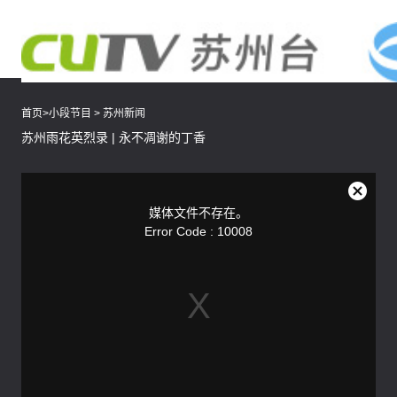
首页
>
小段节目
>
苏州新闻
苏州雨花英烈录 | 永不凋谢的丁香
This
is
a
关
modal
媒体文件不存在。
window.
闭
Error Code : 10008
弹
窗