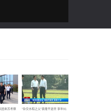
表团来苏考察
“杂交水稻之父”袁隆平逝世 享年91