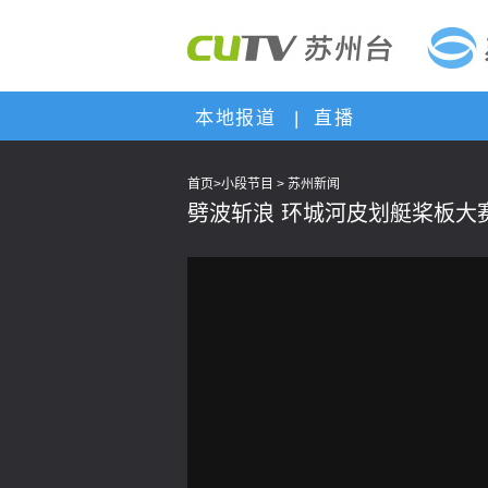
本地报道
|
直播
首页
>
小段节目
>
苏州新闻
劈波斩浪 环城河皮划艇桨板大
This
is
a
modal
window.