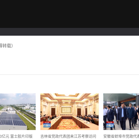
得转载）
3亿元 富士胶片印版
吉林省党政代表团来江苏考察访问
安徽省蚌埠市党政代