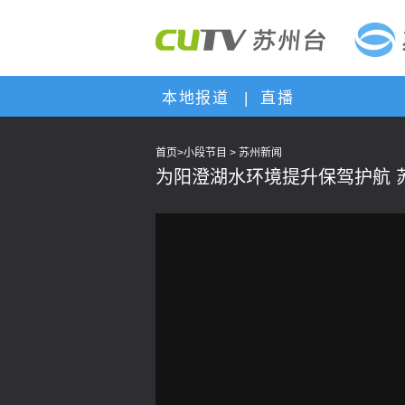
本地报道
|
直播
首页
>
小段节目
>
苏州新闻
为阳澄湖水环境提升保驾护航 苏
This
is
a
modal
window.