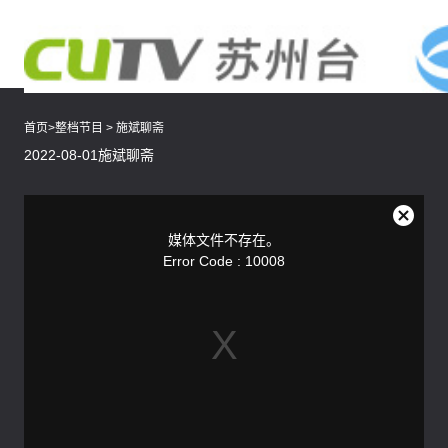
首页
>
整档节目
>
施斌聊斋
2022-08-01施斌聊斋
This
is
a
关
modal
媒体文件不存在。
window.
闭
Error Code : 10008
弹
窗