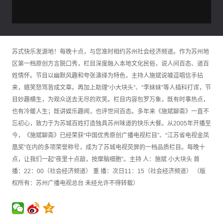
苏式快乐发源地！每晚十点，与您准时相约苏州社会经济频道。作为苏州地
区第一档原创方言脱口秀，栏目深度融入本地文化民俗，说人间百态、道百
姓情怀。节目以幽默风趣和夸张演绎为特色，主持人施斌说噱逗唱信手拈
来，嬉笑怒骂皆成文章。再加上助理“小大块头”、“李妹妹”等人插科打诨，节
目妙趣横生，为观众送去无尽的欢笑。栏目内容包罗万象，既有时事热点，
也有冷暖人生；既讲娱乐趣闻，也评世间百态。多年来《施斌聊斋》一直不
忘初心，致力于为苏城百姓打造独具苏州味道的快乐大餐。从2005年开播至
今，《施斌聊斋》已经荣获“中国优秀原创广播电视栏目”、“江苏省电视金凤
凰奖”在内的多项荣誉称号，成为了苏城电视荧屏的一档品质栏目。每晚十
点，让我们一起“夜里十点敲，按摩脑细胞”。主持 人：施斌 小大块头 首
播：22：00（社会经济频道） 重 播：次日11：15（社会经济频道） （版
权所有：苏州广播电视总台 未经允许不得转载）